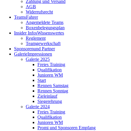
Zahlung und Versand
AGB
Widerrufsrecht
Teams
Fahrer
Angemeldete Teams
Boxenbelegungsplan
Insider Infos
Wissenswertes
Reglement
Teamgewerkschaft
Sponsoren
und Partner
Galerie
Impressionen
Galerie 2025
Freies Training
Qualifikation
Junioren WM
Start
Rennen Samstag
Rennen Sonntag
Zieleinlauf
Siegerehrung
Galerie 2024
Freies Training
Qualifikation
Junioren WM
Promi und Sponsoren Empfang