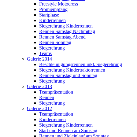
Freestyle Motocross
Promiempfang
Startphase
Kinderrennen
Siegerehrung Kinderrennen
Rennen Samstag Nachmittag
Rennen Samstag Abend
Rennen Sonntag
Siegerehrung
Teams
Galerie 2014
Beschleunigungsrennen inkl. Siegerehrung
Siegerehrung Kindertraktorrennen
Rennen Samstag und Sonntag
Siegerehrung
Galerie 2013
Teampräsentation
Rennen
Siegerehrung
Galerie 2012
Teampräsentation
Kinderrennen
Siegerehrung Kinderrennen
Start und Rennen am Samstag
Rennen und Zieleinlauf am Sonntag