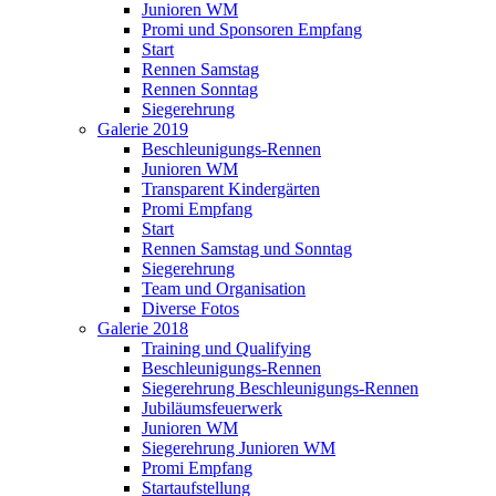
Junioren WM
Promi und Sponsoren Empfang
Start
Rennen Samstag
Rennen Sonntag
Siegerehrung
Galerie 2019
Beschleunigungs-Rennen
Junioren WM
Transparent Kindergärten
Promi Empfang
Start
Rennen Samstag und Sonntag
Siegerehrung
Team und Organisation
Diverse Fotos
Galerie 2018
Training und Qualifying
Beschleunigungs-Rennen
Siegerehrung Beschleunigungs-Rennen
Jubiläumsfeuerwerk
Junioren WM
Siegerehrung Junioren WM
Promi Empfang
Startaufstellung