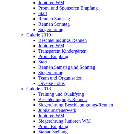
Junioren WM
Promi und Sponsoren Empfang
Start
Rennen Samstag
Rennen Sonntag
Siegerehrung
Galerie 2019
Beschleunigungs-Rennen
Junioren WM
Transparent Kindergärten
Promi Empfang
Start
Rennen Samstag und Sonntag
Siegerehrung
Team und Organisation
Diverse Fotos
Galerie 2018
Training und Qualifying
Beschleunigungs-Rennen
Siegerehrung Beschleunigungs-Rennen
Jubiläumsfeuerwerk
Junioren WM
Siegerehrung Junioren WM
Promi Empfang
Startaufstellung