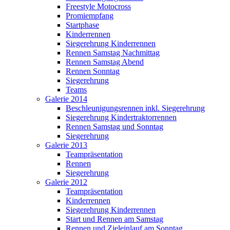
Freestyle Motocross
Promiempfang
Startphase
Kinderrennen
Siegerehrung Kinderrennen
Rennen Samstag Nachmittag
Rennen Samstag Abend
Rennen Sonntag
Siegerehrung
Teams
Galerie 2014
Beschleunigungsrennen inkl. Siegerehrung
Siegerehrung Kindertraktorrennen
Rennen Samstag und Sonntag
Siegerehrung
Galerie 2013
Teampräsentation
Rennen
Siegerehrung
Galerie 2012
Teampräsentation
Kinderrennen
Siegerehrung Kinderrennen
Start und Rennen am Samstag
Rennen und Zieleinlauf am Sonntag