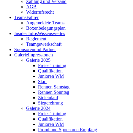
Zahlung und Versand
AGB
Widerrufsrecht
Teams
Fahrer
Angemeldete Teams
Boxenbelegungsplan
Insider Infos
Wissenswertes
Reglement
Teamgewerkschaft
Sponsoren
und Partner
Galerie
Impressionen
Galerie 2025
Freies Training
Qualifikation
Junioren WM
Start
Rennen Samstag
Rennen Sonntag
Zieleinlauf
Siegerehrung
Galerie 2024
Freies Training
Qualifikation
Junioren WM
Promi und Sponsoren Empfang