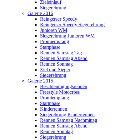
Zieleinlauf
Siegerehrung
Galerie 2016
Reingerser Speedy
Reingerser Speedy Siegerehrung
Junioren WM
Siegerehrung Junioren WM
Promiempfang
Startphase
Rennen Samstag Tag
Rennen Samstag Abend
Rennen Sonntag
Ziel und Sieger
Siegerehrung
Galerie 2015
Beschleunigungsrennen
Freestyle Motocross
Promiempfang
Startphase
Kinderrennen
Siegerehrung Kinderrennen
Rennen Samstag Nachmittag
Rennen Samstag Abend
Rennen Sonntag
Siegerehrung