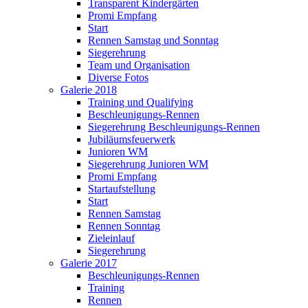
Transparent Kindergärten
Promi Empfang
Start
Rennen Samstag und Sonntag
Siegerehrung
Team und Organisation
Diverse Fotos
Galerie 2018
Training und Qualifying
Beschleunigungs-Rennen
Siegerehrung Beschleunigungs-Rennen
Jubiläumsfeuerwerk
Junioren WM
Siegerehrung Junioren WM
Promi Empfang
Startaufstellung
Start
Rennen Samstag
Rennen Sonntag
Zieleinlauf
Siegerehrung
Galerie 2017
Beschleunigungs-Rennen
Training
Rennen