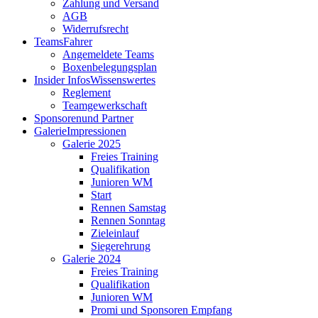
Zahlung und Versand
AGB
Widerrufsrecht
Teams
Fahrer
Angemeldete Teams
Boxenbelegungsplan
Insider Infos
Wissenswertes
Reglement
Teamgewerkschaft
Sponsoren
und Partner
Galerie
Impressionen
Galerie 2025
Freies Training
Qualifikation
Junioren WM
Start
Rennen Samstag
Rennen Sonntag
Zieleinlauf
Siegerehrung
Galerie 2024
Freies Training
Qualifikation
Junioren WM
Promi und Sponsoren Empfang