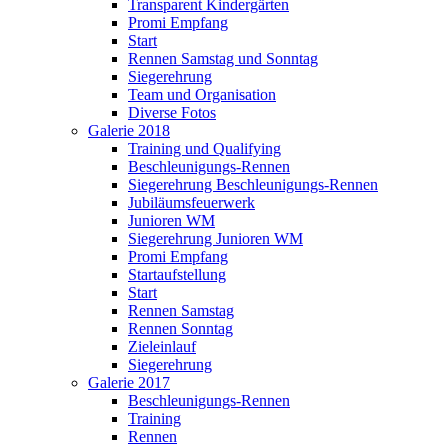
Transparent Kindergärten
Promi Empfang
Start
Rennen Samstag und Sonntag
Siegerehrung
Team und Organisation
Diverse Fotos
Galerie 2018
Training und Qualifying
Beschleunigungs-Rennen
Siegerehrung Beschleunigungs-Rennen
Jubiläumsfeuerwerk
Junioren WM
Siegerehrung Junioren WM
Promi Empfang
Startaufstellung
Start
Rennen Samstag
Rennen Sonntag
Zieleinlauf
Siegerehrung
Galerie 2017
Beschleunigungs-Rennen
Training
Rennen