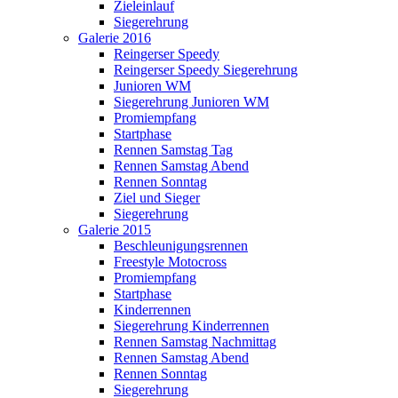
Zieleinlauf
Siegerehrung
Galerie 2016
Reingerser Speedy
Reingerser Speedy Siegerehrung
Junioren WM
Siegerehrung Junioren WM
Promiempfang
Startphase
Rennen Samstag Tag
Rennen Samstag Abend
Rennen Sonntag
Ziel und Sieger
Siegerehrung
Galerie 2015
Beschleunigungsrennen
Freestyle Motocross
Promiempfang
Startphase
Kinderrennen
Siegerehrung Kinderrennen
Rennen Samstag Nachmittag
Rennen Samstag Abend
Rennen Sonntag
Siegerehrung