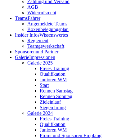
Zahlung und Versand
AGB
Widerrufsrecht
Teams
Fahrer
Angemeldete Teams
Boxenbelegungsplan
Insider Infos
Wissenswertes
Reglement
Teamgewerkschaft
Sponsoren
und Partner
Galerie
Impressionen
Galerie 2025
Freies Training
Qualifikation
Junioren WM
Start
Rennen Samstag
Rennen Sonntag
Zieleinlauf
Siegerehrung
Galerie 2024
Freies Training
Qualifikation
Junioren WM
Promi und Sponsoren Empfang