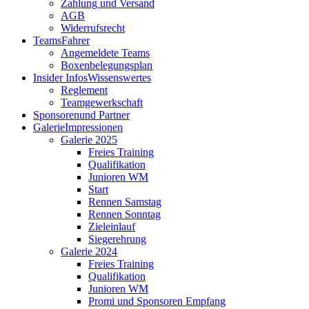
Zahlung und Versand
AGB
Widerrufsrecht
Teams
Fahrer
Angemeldete Teams
Boxenbelegungsplan
Insider Infos
Wissenswertes
Reglement
Teamgewerkschaft
Sponsoren
und Partner
Galerie
Impressionen
Galerie 2025
Freies Training
Qualifikation
Junioren WM
Start
Rennen Samstag
Rennen Sonntag
Zieleinlauf
Siegerehrung
Galerie 2024
Freies Training
Qualifikation
Junioren WM
Promi und Sponsoren Empfang