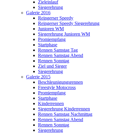
Zieleinlauf
Siegerehrung
Galerie 2016
Reingerser Speedy
Reingerser Speedy Siegerehrung
Junioren WM
Siegerehrung Junioren WM
Promiempfang
Startphase
Rennen Samstag Tag
Rennen Samstag Abend
Rennen Sonntag
Ziel und Sieger
Siegerehrung
Galerie 2015
Beschleunigungsrennen
Freestyle Motocross
Promiempfang
Startphase
Kinderrennen
Siegerehrung Kinderrennen
Rennen Samstag Nachmittag
Rennen Samstag Abend
Rennen Sonntag
Siegerehrung