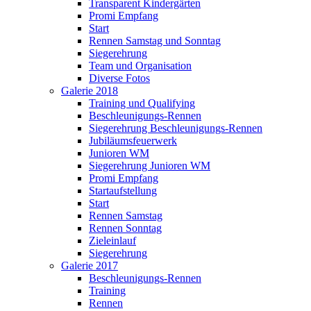
Transparent Kindergärten
Promi Empfang
Start
Rennen Samstag und Sonntag
Siegerehrung
Team und Organisation
Diverse Fotos
Galerie 2018
Training und Qualifying
Beschleunigungs-Rennen
Siegerehrung Beschleunigungs-Rennen
Jubiläumsfeuerwerk
Junioren WM
Siegerehrung Junioren WM
Promi Empfang
Startaufstellung
Start
Rennen Samstag
Rennen Sonntag
Zieleinlauf
Siegerehrung
Galerie 2017
Beschleunigungs-Rennen
Training
Rennen