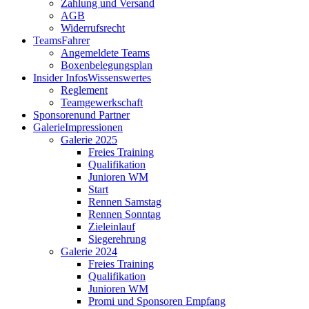
Zahlung und Versand
AGB
Widerrufsrecht
Teams
Fahrer
Angemeldete Teams
Boxenbelegungsplan
Insider Infos
Wissenswertes
Reglement
Teamgewerkschaft
Sponsoren
und Partner
Galerie
Impressionen
Galerie 2025
Freies Training
Qualifikation
Junioren WM
Start
Rennen Samstag
Rennen Sonntag
Zieleinlauf
Siegerehrung
Galerie 2024
Freies Training
Qualifikation
Junioren WM
Promi und Sponsoren Empfang