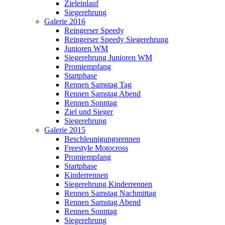
Zieleinlauf
Siegerehrung
Galerie 2016
Reingerser Speedy
Reingerser Speedy Siegerehrung
Junioren WM
Siegerehrung Junioren WM
Promiempfang
Startphase
Rennen Samstag Tag
Rennen Samstag Abend
Rennen Sonntag
Ziel und Sieger
Siegerehrung
Galerie 2015
Beschleunigungsrennen
Freestyle Motocross
Promiempfang
Startphase
Kinderrennen
Siegerehrung Kinderrennen
Rennen Samstag Nachmittag
Rennen Samstag Abend
Rennen Sonntag
Siegerehrung