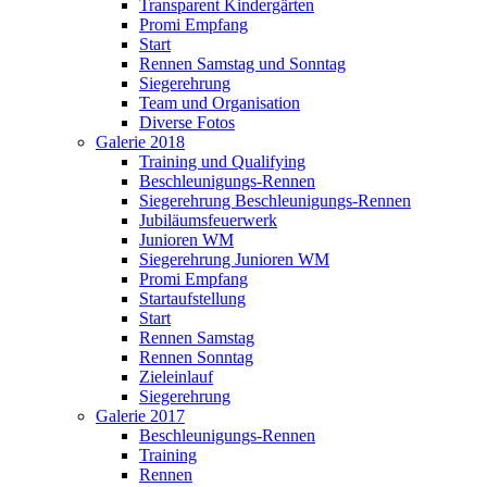
Transparent Kindergärten
Promi Empfang
Start
Rennen Samstag und Sonntag
Siegerehrung
Team und Organisation
Diverse Fotos
Galerie 2018
Training und Qualifying
Beschleunigungs-Rennen
Siegerehrung Beschleunigungs-Rennen
Jubiläumsfeuerwerk
Junioren WM
Siegerehrung Junioren WM
Promi Empfang
Startaufstellung
Start
Rennen Samstag
Rennen Sonntag
Zieleinlauf
Siegerehrung
Galerie 2017
Beschleunigungs-Rennen
Training
Rennen