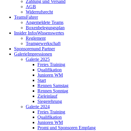
Zahlung und Versand
AGB
Widerrufsrecht
Teams
Fahrer
Angemeldete Teams
Boxenbelegungsplan
Insider Infos
Wissenswertes
Reglement
Teamgewerkschaft
Sponsoren
und Partner
Galerie
Impressionen
Galerie 2025
Freies Training
Qualifikation
Junioren WM
Start
Rennen Samstag
Rennen Sonntag
Zieleinlauf
Siegerehrung
Galerie 2024
Freies Training
Qualifikation
Junioren WM
Promi und Sponsoren Empfang