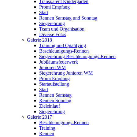
Transparent Kindergärten
Promi Empfang
Start
Rennen Samstag und Sonntag
Siegerehrung
Team und Organisation
Diverse Fotos
Galerie 2018
Training und Qualifying
Beschleunigungs-Rennen
Siegerehrung Beschleunigungs-Rennen
Jubiläumsfeuerwerk
Junioren WM
Siegerehrung Junioren WM
Promi Empfang
Startaufstellung
Start
Rennen Samstag
Rennen Sonntag
Zieleinlauf
Siegerehrung
Galerie 2017
Beschleunigungs-Rennen
Training
Rennen