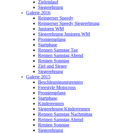
Zieleinlauf
Siegerehrung
Galerie 2016
Reingerser Speedy
Reingerser Speedy Siegerehrung
Junioren WM
Siegerehrung Junioren WM
Promiempfang
Startphase
Rennen Samstag Tag
Rennen Samstag Abend
Rennen Sonntag
Ziel und Sieger
Siegerehrung
Galerie 2015
Beschleunigungsrennen
Freestyle Motocross
Promiempfang
Startphase
Kinderrennen
Siegerehrung Kinderrennen
Rennen Samstag Nachmittag
Rennen Samstag Abend
Rennen Sonntag
Siegerehrung