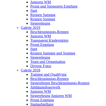
Junioren WM
Promi und Sponsoren Empfang
Start
Rennen Samstag
Rennen Sonntag
Siegerehrung
Galerie 2019
Beschleunigungs-Rennen
Junioren WM
Transparent Kindergärten
Promi Empfang
Start
Rennen Samstag und Sonntag
Siegerehrung
Team und Organisation
Diverse Fotos
Galerie 2018
Training und Qualifying
Beschleunigungs-Rennen
Siegerehrung Beschleunigungs-Rennen
Jubiläumsfeuerwerk
Junioren WM
Siegerehrung Junioren WM
Promi Empfang
Startaufstellung