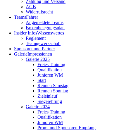
Zahlung und Versand
AGB
Widerrufsrecht
Teams
Fahrer
Angemeldete Teams
Boxenbelegungsplan
Insider Infos
Wissenswertes
Reglement
Teamgewerkschaft
Sponsoren
und Partner
Galerie
Impressionen
Galerie 2025
Freies Training
Qualifikation
Junioren WM
Start
Rennen Samstag
Rennen Sonntag
Zieleinlauf
Siegerehrung
Galerie 2024
Freies Training
Qualifikation
Junioren WM
Promi und Sponsoren Empfang