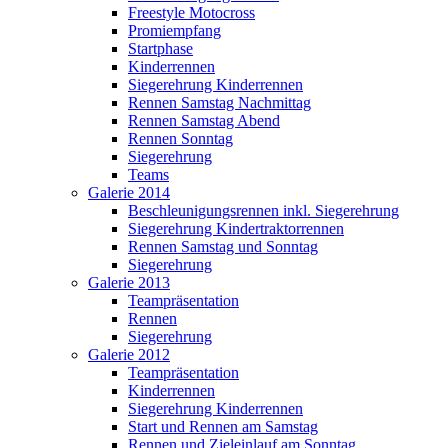
Freestyle Motocross
Promiempfang
Startphase
Kinderrennen
Siegerehrung Kinderrennen
Rennen Samstag Nachmittag
Rennen Samstag Abend
Rennen Sonntag
Siegerehrung
Teams
Galerie 2014
Beschleunigungsrennen inkl. Siegerehrung
Siegerehrung Kindertraktorrennen
Rennen Samstag und Sonntag
Siegerehrung
Galerie 2013
Teampräsentation
Rennen
Siegerehrung
Galerie 2012
Teampräsentation
Kinderrennen
Siegerehrung Kinderrennen
Start und Rennen am Samstag
Rennen und Zieleinlauf am Sonntag