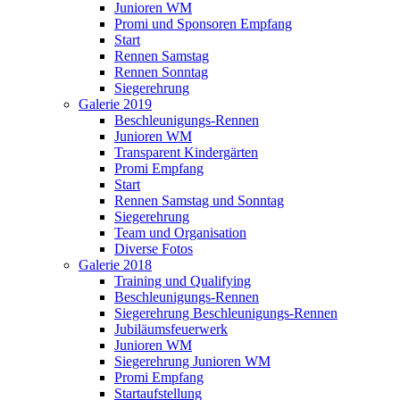
Junioren WM
Promi und Sponsoren Empfang
Start
Rennen Samstag
Rennen Sonntag
Siegerehrung
Galerie 2019
Beschleunigungs-Rennen
Junioren WM
Transparent Kindergärten
Promi Empfang
Start
Rennen Samstag und Sonntag
Siegerehrung
Team und Organisation
Diverse Fotos
Galerie 2018
Training und Qualifying
Beschleunigungs-Rennen
Siegerehrung Beschleunigungs-Rennen
Jubiläumsfeuerwerk
Junioren WM
Siegerehrung Junioren WM
Promi Empfang
Startaufstellung