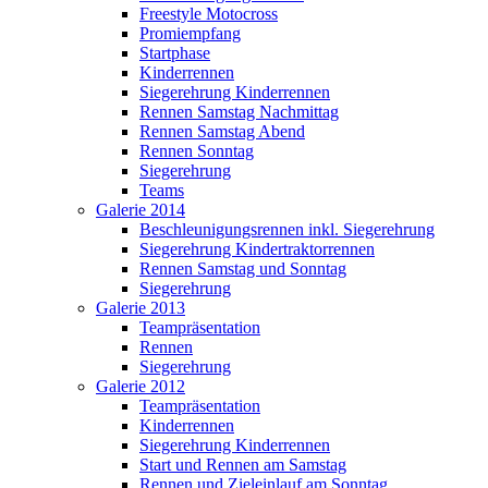
Freestyle Motocross
Promiempfang
Startphase
Kinderrennen
Siegerehrung Kinderrennen
Rennen Samstag Nachmittag
Rennen Samstag Abend
Rennen Sonntag
Siegerehrung
Teams
Galerie 2014
Beschleunigungsrennen inkl. Siegerehrung
Siegerehrung Kindertraktorrennen
Rennen Samstag und Sonntag
Siegerehrung
Galerie 2013
Teampräsentation
Rennen
Siegerehrung
Galerie 2012
Teampräsentation
Kinderrennen
Siegerehrung Kinderrennen
Start und Rennen am Samstag
Rennen und Zieleinlauf am Sonntag