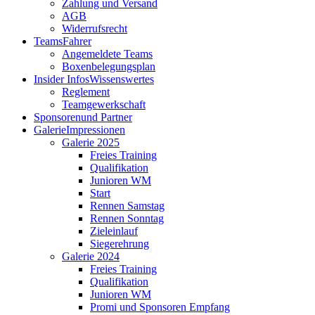
Zahlung und Versand
AGB
Widerrufsrecht
Teams
Fahrer
Angemeldete Teams
Boxenbelegungsplan
Insider Infos
Wissenswertes
Reglement
Teamgewerkschaft
Sponsoren
und Partner
Galerie
Impressionen
Galerie 2025
Freies Training
Qualifikation
Junioren WM
Start
Rennen Samstag
Rennen Sonntag
Zieleinlauf
Siegerehrung
Galerie 2024
Freies Training
Qualifikation
Junioren WM
Promi und Sponsoren Empfang