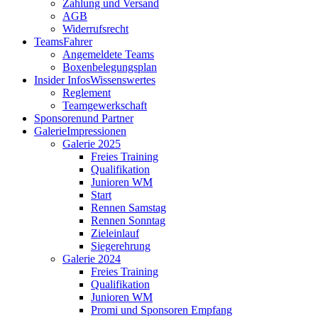
Zahlung und Versand
AGB
Widerrufsrecht
Teams
Fahrer
Angemeldete Teams
Boxenbelegungsplan
Insider Infos
Wissenswertes
Reglement
Teamgewerkschaft
Sponsoren
und Partner
Galerie
Impressionen
Galerie 2025
Freies Training
Qualifikation
Junioren WM
Start
Rennen Samstag
Rennen Sonntag
Zieleinlauf
Siegerehrung
Galerie 2024
Freies Training
Qualifikation
Junioren WM
Promi und Sponsoren Empfang