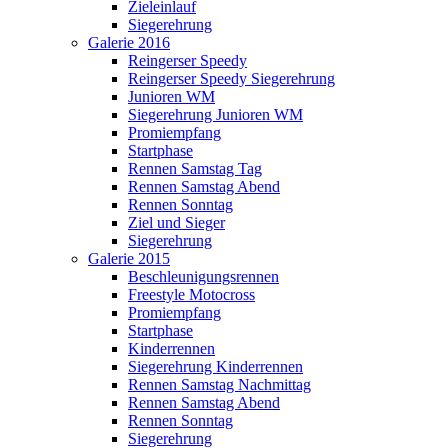
Zieleinlauf
Siegerehrung
Galerie 2016
Reingerser Speedy
Reingerser Speedy Siegerehrung
Junioren WM
Siegerehrung Junioren WM
Promiempfang
Startphase
Rennen Samstag Tag
Rennen Samstag Abend
Rennen Sonntag
Ziel und Sieger
Siegerehrung
Galerie 2015
Beschleunigungsrennen
Freestyle Motocross
Promiempfang
Startphase
Kinderrennen
Siegerehrung Kinderrennen
Rennen Samstag Nachmittag
Rennen Samstag Abend
Rennen Sonntag
Siegerehrung