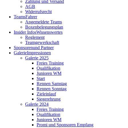
Zahlung und Versand
AGB
Widerrufsrecht
Teams
Fahrer
Angemeldete Teams
Boxenbelegungsplan
Insider Infos
Wissenswertes
Reglement
Teamgewerkschaft
Sponsoren
und Partner
Galerie
Impressionen
Galerie 2025
Freies Training
Qualifikation
Junioren WM
Start
Rennen Samstag
Rennen Sonntag
Zieleinlauf
Siegerehrung
Galerie 2024
Freies Training
Qualifikation
Junioren WM
Promi und Sponsoren Empfang