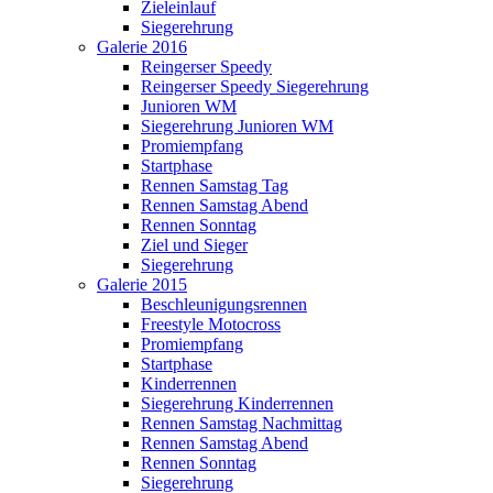
Zieleinlauf
Siegerehrung
Galerie 2016
Reingerser Speedy
Reingerser Speedy Siegerehrung
Junioren WM
Siegerehrung Junioren WM
Promiempfang
Startphase
Rennen Samstag Tag
Rennen Samstag Abend
Rennen Sonntag
Ziel und Sieger
Siegerehrung
Galerie 2015
Beschleunigungsrennen
Freestyle Motocross
Promiempfang
Startphase
Kinderrennen
Siegerehrung Kinderrennen
Rennen Samstag Nachmittag
Rennen Samstag Abend
Rennen Sonntag
Siegerehrung