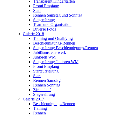
Transparent Kindergärten
Promi Empfang
Start
Rennen Samstag und Sonntag
Siegerehrung
Team und Organisation
Diverse Fotos
Galerie 2018
Training und Qualifying
Beschleunigungs-Rennen
Siegerehrung Beschleunigungs-Rennen
Jubiläumsfeuerwerk
Junioren WM
Siegerehrung Junioren WM
Promi Empfang
Startaufstellung
Start
Rennen Samstag
Rennen Sonntag
Zieleinlauf
Siegerehrung
Galerie 2017
Beschleunigungs-Rennen
Training
Rennen