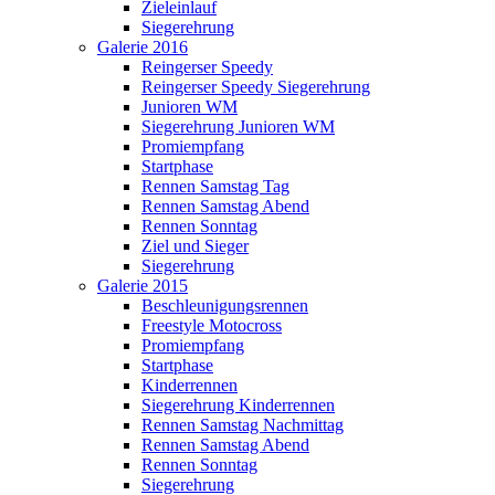
Zieleinlauf
Siegerehrung
Galerie 2016
Reingerser Speedy
Reingerser Speedy Siegerehrung
Junioren WM
Siegerehrung Junioren WM
Promiempfang
Startphase
Rennen Samstag Tag
Rennen Samstag Abend
Rennen Sonntag
Ziel und Sieger
Siegerehrung
Galerie 2015
Beschleunigungsrennen
Freestyle Motocross
Promiempfang
Startphase
Kinderrennen
Siegerehrung Kinderrennen
Rennen Samstag Nachmittag
Rennen Samstag Abend
Rennen Sonntag
Siegerehrung