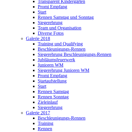
Transparent Kindergärten
Promi Empfang
Start
Rennen Samstag und Sonntag
Siegerehrung
Team und Organisation
Diverse Fotos
Galerie 2018
Training und Qualifying
Beschleunigungs-Rennen
Siegerehrung Beschleunigungs-Rennen
Jubiläumsfeuerwerk
Junioren WM
Siegerehrung Junioren WM
Promi Empfang
Startaufstellung
Start
Rennen Samstag
Rennen Sonntag
Zieleinlauf
Siegerehrung
Galerie 2017
Beschleunigungs-Rennen
Training
Rennen