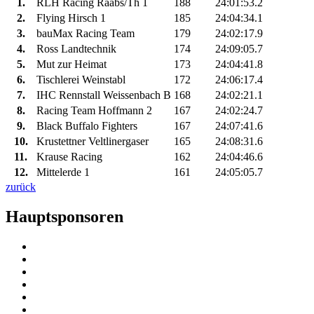
1.
RLH Racing Raabs/Th 1
188
24:01:53.2
2.
Flying Hirsch 1
185
24:04:34.1
3.
bauMax Racing Team
179
24:02:17.9
4.
Ross Landtechnik
174
24:09:05.7
5.
Mut zur Heimat
173
24:04:41.8
6.
Tischlerei Weinstabl
172
24:06:17.4
7.
IHC Rennstall Weissenbach B
168
24:02:21.1
8.
Racing Team Hoffmann 2
167
24:02:24.7
9.
Black Buffalo Fighters
167
24:07:41.6
10.
Krustettner Veltlinergaser
165
24:08:31.6
11.
Krause Racing
162
24:04:46.6
12.
Mittelerde 1
161
24:05:05.7
zurück
Hauptsponsoren