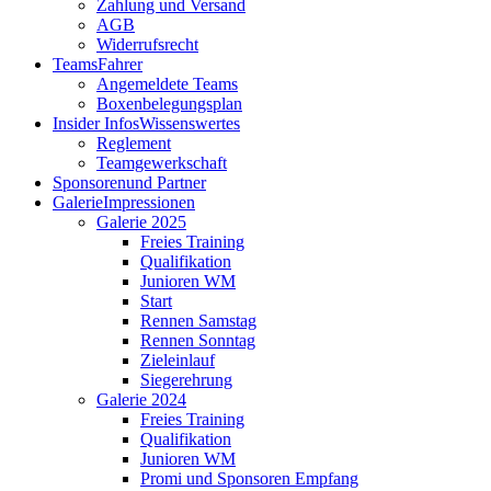
Zahlung und Versand
AGB
Widerrufsrecht
Teams
Fahrer
Angemeldete Teams
Boxenbelegungsplan
Insider Infos
Wissenswertes
Reglement
Teamgewerkschaft
Sponsoren
und Partner
Galerie
Impressionen
Galerie 2025
Freies Training
Qualifikation
Junioren WM
Start
Rennen Samstag
Rennen Sonntag
Zieleinlauf
Siegerehrung
Galerie 2024
Freies Training
Qualifikation
Junioren WM
Promi und Sponsoren Empfang